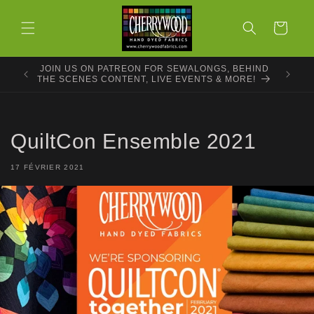
et
passer
Panier
au
contenu
JOIN US ON PATREON FOR SEWALONGS, BEHIND
THE SCENES CONTENT, LIVE EVENTS & MORE!
QuiltCon Ensemble 2021
17 FÉVRIER 2021