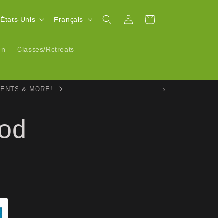
L
Connexion
Panier
$ | États-Unis
Français
a
n
en
Classes/Retreats
g
u
VENTS & MORE!
e
ood