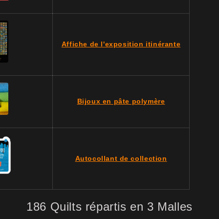
Affiche de l'exposition itinérante
Bijoux en pâte polymère
Autocollant de collection
186 Quilts répartis en 3 Malles