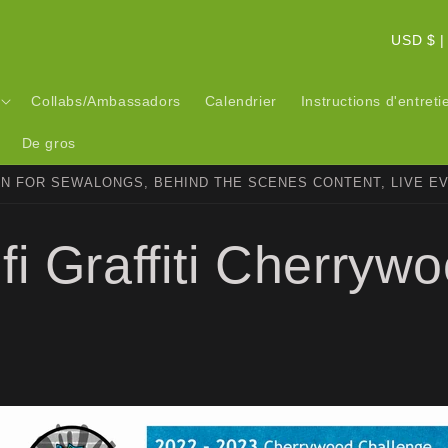
P
USD 
a
y
Collabs/Ambassadors
Calendrier
Instructions d'entreti
s
De gros
/
ON FOR SEWALONGS, BEHIND THE SCENES CONTENT, LIVE E
r
é
fi Graffiti Cherryw
g
i
o
n