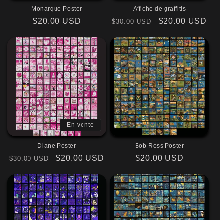
i
Monarque Poster
Affiche de graffitis
o
Prix
$20.00 USD
Prix
Prix
$20.00 USD
$30.00 USD
habituel
habituel
promotionnel
n
:
En vente
Diane Poster
Bob Ross Poster
Prix
Prix
$20.00 USD
Prix
$20.00 USD
$30.00 USD
habituel
promotionnel
habituel