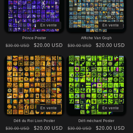
En vente
En vente
Prince Poster
Affiche Van Gogh
Prix
Prix
$20.00 USD
Prix
Prix
$20.00 USD
$30.00 USD
$30.00 USD
habituel
promotionnel
habituel
promotionnel
En vente
En vente
Défi du Roi Lion Poster
Défi méchant Poster
Prix
Prix
$20.00 USD
Prix
Prix
$20.00 USD
$30.00 USD
$30.00 USD