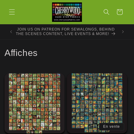
et
passer
Panier
au
contenu
JOIN US ON PATREON FOR SEWALONGS, BEHIND
THE SCENES CONTENT, LIVE EVENTS & MORE!
C
Affiches
o
l
l
e
c
t
En vente