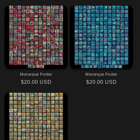
habituel
promotionnel
habituel
promotionnel
Monarque Poster
Monarque Poster
Prix
$20.00 USD
Prix
$20.00 USD
habituel
habituel